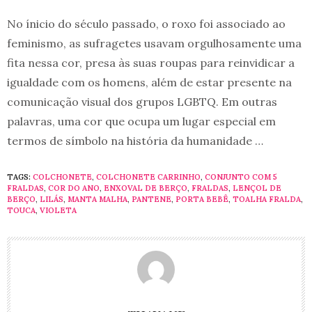
No ínicio do século passado, o roxo foi associado ao
feminismo, as sufragetes usavam orgulhosamente uma
fita nessa cor, presa às suas roupas para reinvidicar a
igualdade com os homens, além de estar presente na
comunicação visual dos grupos LGBTQ. Em outras
palavras, uma cor que ocupa um lugar especial em
termos de símbolo na história da humanidade …
TAGS:
COLCHONETE
,
COLCHONETE CARRINHO
,
CONJUNTO COM 5
FRALDAS
,
COR DO ANO
,
ENXOVAL DE BERÇO
,
FRALDAS
,
LENÇOL DE
BERÇO
,
LILÁS
,
MANTA MALHA
,
PANTENE
,
PORTA BEBÊ
,
TOALHA FRALDA
,
TOUCA
,
VIOLETA