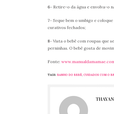
6-
Retire-o da água e envolva-o na
7-
Seque bem o umbigo e coloque s
curativos fechados;
8-
Vista o bebê com roupas que s
perninhas. O bebê gosta de movi
Fonte:
www.manualdamamae.com
TAGS:
BANHO DO BEBÊ
,
CUIDADOS COM O B
THAYAN