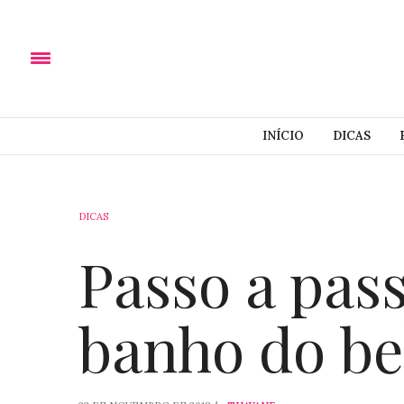
INÍCIO
DICAS
DICAS
Passo a pas
banho do b