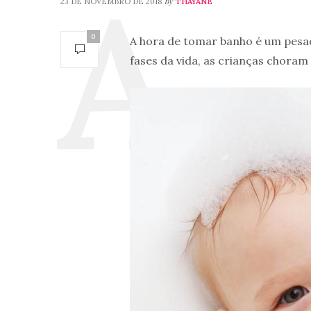
by
23 DE NOVEMBRO DE 2018
THAYANE
0
A hora de tomar banho é um pesa
fases da vida, as crianças choram