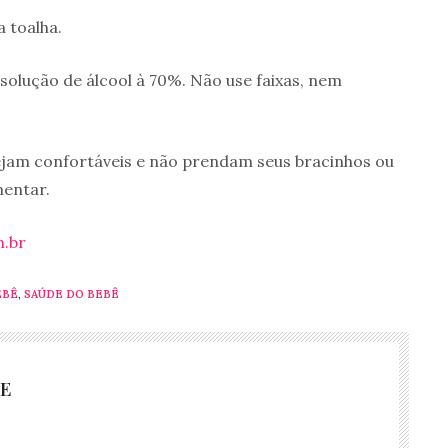
 toalha.
olução de álcool à 70%. Não use faixas, nem
ejam confortáveis e não prendam seus bracinhos ou
mentar.
.br
EBÊ
,
SAÚDE DO BEBÊ
E