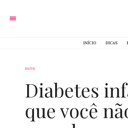
INÍCIO
DICAS
SAÚDE
Diabetes infa
que você nã