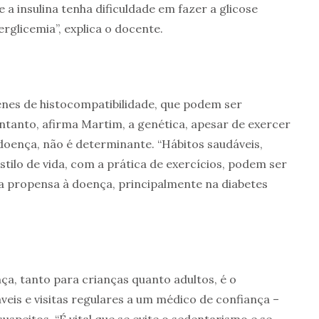
 a insulina tenha dificuldade em fazer a glicose
erglicemia”, explica o docente.
enes de histocompatibilidade, que podem ser
entanto, afirma Martim, a genética, apesar de exercer
oença, não é determinante. “Hábitos saudáveis,
tilo de vida, com a prática de exercícios, podem ser
ça propensa à doença, principalmente na diabetes
a, tanto para crianças quanto adultos, é o
eis e visitas regulares a um médico de confiança –
speitos. “É vital que se evite o sedentarismo e se