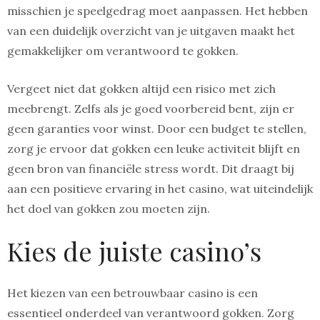
misschien je speelgedrag moet aanpassen. Het hebben
van een duidelijk overzicht van je uitgaven maakt het
gemakkelijker om verantwoord te gokken.
Vergeet niet dat gokken altijd een risico met zich
meebrengt. Zelfs als je goed voorbereid bent, zijn er
geen garanties voor winst. Door een budget te stellen,
zorg je ervoor dat gokken een leuke activiteit blijft en
geen bron van financiële stress wordt. Dit draagt bij
aan een positieve ervaring in het casino, wat uiteindelijk
het doel van gokken zou moeten zijn.
Kies de juiste casino’s
Het kiezen van een betrouwbaar casino is een
essentieel onderdeel van verantwoord gokken. Zorg