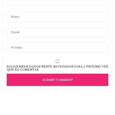
SALVAR MEUS DADOS NESTE NAVEGADOR PARA A PRÓXIMA VEZ
QUE EU COMENTAR.