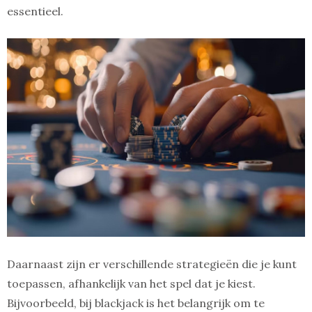
essentieel.
Daarnaast zijn er verschillende strategieën die je kunt
toepassen, afhankelijk van het spel dat je kiest.
Bijvoorbeeld, bij blackjack is het belangrijk om te