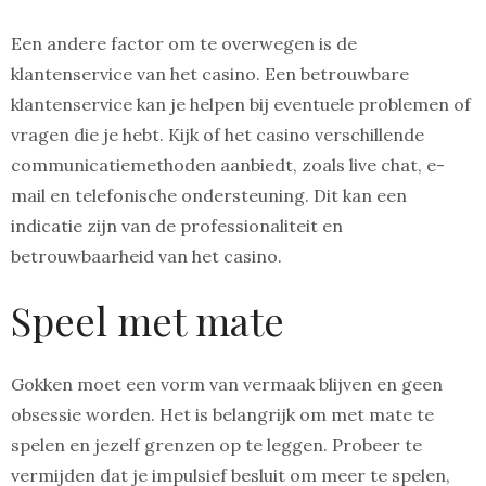
Een andere factor om te overwegen is de
klantenservice van het casino. Een betrouwbare
klantenservice kan je helpen bij eventuele problemen of
vragen die je hebt. Kijk of het casino verschillende
communicatiemethoden aanbiedt, zoals live chat, e-
mail en telefonische ondersteuning. Dit kan een
indicatie zijn van de professionaliteit en
betrouwbaarheid van het casino.
Speel met mate
Gokken moet een vorm van vermaak blijven en geen
obsessie worden. Het is belangrijk om met mate te
spelen en jezelf grenzen op te leggen. Probeer te
vermijden dat je impulsief besluit om meer te spelen,