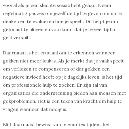
vooral als je een slechte sessie hebt gehad. Neem
regelmatig pauzes om jezelf de tijd te geven om na te
denken en te evalueren hoe je speelt. Dit helpt je om
gefocust te blijven en voorkomt dat je te veel tijd of
geld verspilt.
Daarnaast is het cruciaal om te erkennen wanneer
gokken niet meer leuk is. Als je merkt dat je vaak speelt
om verliezen te compenseren of dat gokken een
negatieve invloed heeft op je dagelijks leven, is het tijd
om professionele hulp te zoeken. Er zijn tal van
organisaties die ondersteuning bieden aan mensen met
gokproblemen. Het is een teken van kracht om hulp te
vragen wanneer dat nodig is.
Blijf daarnaast bewust van je emoties tijdens het