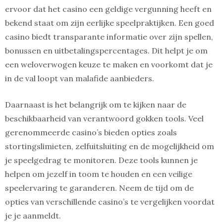
ervoor dat het casino een geldige vergunning heeft en
bekend staat om zijn eerlijke speelpraktijken. Een goed
casino biedt transparante informatie over zijn spellen,
bonussen en uitbetalingspercentages. Dit helpt je om
een weloverwogen keuze te maken en voorkomt dat je
in de val loopt van malafide aanbieders.
Daarnaast is het belangrijk om te kijken naar de
beschikbaarheid van verantwoord gokken tools. Veel
gerenommeerde casino’s bieden opties zoals
stortingslimieten, zelfuitsluiting en de mogelijkheid om
je speelgedrag te monitoren. Deze tools kunnen je
helpen om jezelf in toom te houden en een veilige
speelervaring te garanderen. Neem de tijd om de
opties van verschillende casino’s te vergelijken voordat
je je aanmeldt.