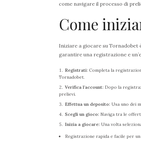
come navigare il processo di preli
Come inizia
Iniziare a giocare su Tornadobet è
garantire una registrazione e un’
Registrati:
Completa la registrazione
Tornadobet.
Verifica l’account:
Dopo la registrazi
prelievi.
Effettua un deposito:
Usa uno dei me
Scegli un gioco:
Naviga tra le offert
Inizia a giocare:
Una volta selezionat
Registrazione rapida e facile per u