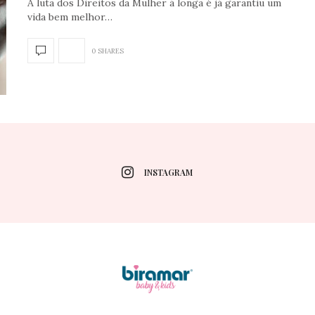
A luta dos Direitos da Mulher á longa é já garantiu um
vida bem melhor…
0 SHARES
INSTAGRAM