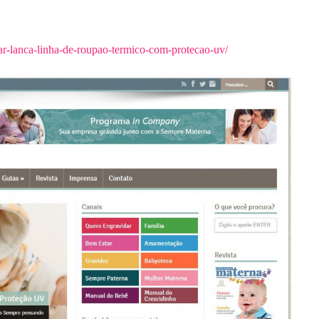
r-lanca-linha-de-roupao-termico-com-protecao-uv/