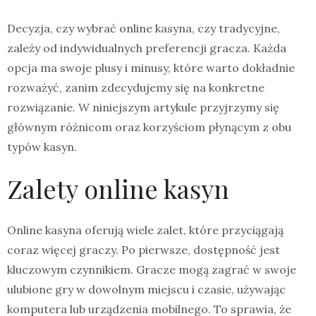
Decyzja, czy wybrać online kasyna, czy tradycyjne,
zależy od indywidualnych preferencji gracza. Każda
opcja ma swoje plusy i minusy, które warto dokładnie
rozważyć, zanim zdecydujemy się na konkretne
rozwiązanie. W niniejszym artykule przyjrzymy się
głównym różnicom oraz korzyściom płynącym z obu
typów kasyn.
Zalety online kasyn
Online kasyna oferują wiele zalet, które przyciągają
coraz więcej graczy. Po pierwsze, dostępność jest
kluczowym czynnikiem. Gracze mogą zagrać w swoje
ulubione gry w dowolnym miejscu i czasie, używając
komputera lub urządzenia mobilnego. To sprawia, że