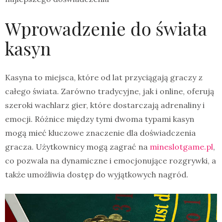
Wprowadzenie do świata
kasyn
Kasyna to miejsca, które od lat przyciągają graczy z
całego świata. Zarówno tradycyjne, jak i online, oferują
szeroki wachlarz gier, które dostarczają adrenaliny i
emocji. Różnice między tymi dwoma typami kasyn
mogą mieć kluczowe znaczenie dla doświadczenia
gracza. Użytkownicy mogą zagrać na
mineslotgame.pl
,
co pozwala na dynamiczne i emocjonujące rozgrywki, a
także umożliwia dostęp do wyjątkowych nagród.