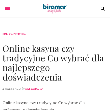
SEM CATEGORIA
Online kasyna czy
tradycyjne Co wybrać dla
najlepszego
doświadczenia
by
2 MESES AGO
SABRINACID
Online kasyna czy tradycyjne Co wybrać dla
najlepszego doświadczenia