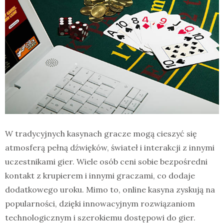
W tradycyjnych kasynach gracze mogą cieszyć się
atmosferą pełną dźwięków, świateł i interakcji z innymi
uczestnikami gier. Wiele osób ceni sobie bezpośredni
kontakt z krupierem i innymi graczami, co dodaje
dodatkowego uroku. Mimo to, online kasyna zyskują na
popularności, dzięki innowacyjnym rozwiązaniom
technologicznym i szerokiemu dostępowi do gier.