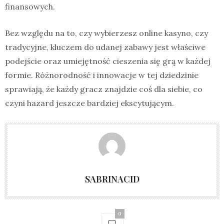
finansowych.
Bez względu na to, czy wybierzesz online kasyno, czy
tradycyjne, kluczem do udanej zabawy jest właściwe
podejście oraz umiejętność cieszenia się grą w każdej
formie. Różnorodność i innowacje w tej dziedzinie
sprawiają, że każdy gracz znajdzie coś dla siebie, co
czyni hazard jeszcze bardziej ekscytującym.
SABRINACID
0