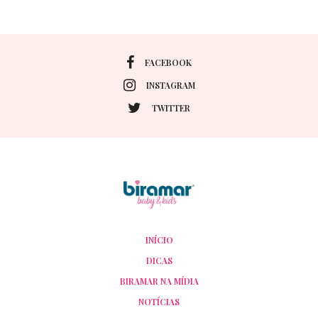
FACEBOOK
INSTAGRAM
TWITTER
INÍCIO
DICAS
BIRAMAR NA MÍDIA
NOTÍCIAS