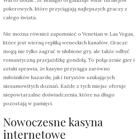
pokerowych, które przyciągają najlepszych graczy z
całego świata.
Nie można również zapomnieć o Venetian w Las Vegas,
które jest wierną repliką weneckich kanałów. Gracze
mogą nie tylko zagrać w ulubione gry, ale także odbyć
romantyczną przejażdżkę gondolą. To połączenie gier i
sztuki sprawia, że kasyno przyciąga zarówno
miłośników hazardu, jak i turystów szukających
niesamowitych doznań. Każde z tych miejsc oferuje
niepowtarzalne doświadczenia, które na długo
pozostają w pamięci.
Nowoczesne kasyna
internetowe