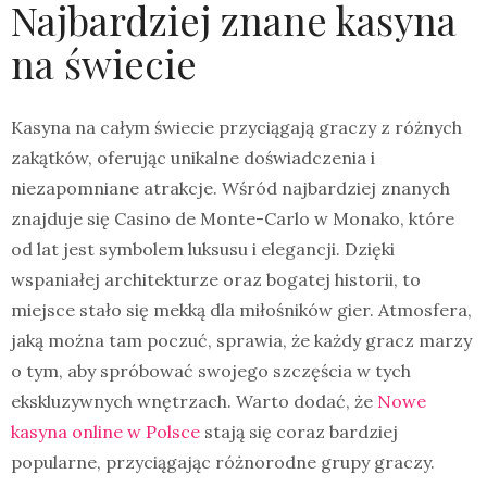
Najbardziej znane kasyna
na świecie
Kasyna na całym świecie przyciągają graczy z różnych
zakątków, oferując unikalne doświadczenia i
niezapomniane atrakcje. Wśród najbardziej znanych
znajduje się Casino de Monte-Carlo w Monako, które
od lat jest symbolem luksusu i elegancji. Dzięki
wspaniałej architekturze oraz bogatej historii, to
miejsce stało się mekką dla miłośników gier. Atmosfera,
jaką można tam poczuć, sprawia, że każdy gracz marzy
o tym, aby spróbować swojego szczęścia w tych
ekskluzywnych wnętrzach. Warto dodać, że
Nowe
kasyna online w Polsce
stają się coraz bardziej
popularne, przyciągając różnorodne grupy graczy.