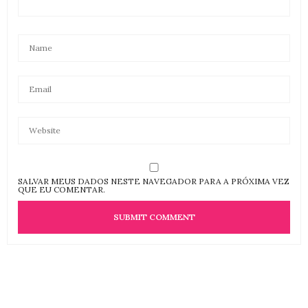
SALVAR MEUS DADOS NESTE NAVEGADOR PARA A PRÓXIMA VEZ
QUE EU COMENTAR.