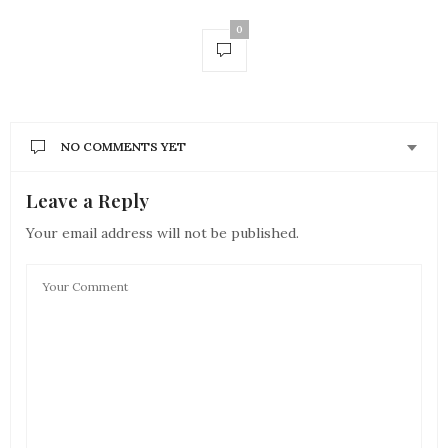
0
NO COMMENTS YET
Leave a Reply
Your email address will not be published.