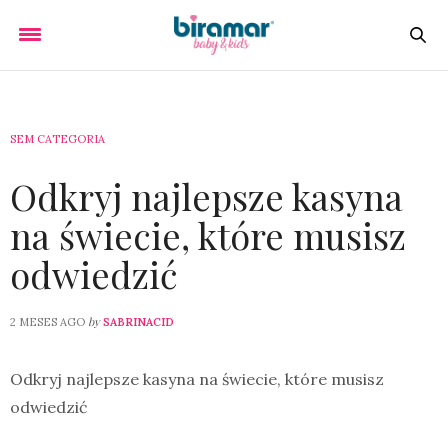
SEM CATEGORIA
Odkryj najlepsze kasyna
na świecie, które musisz
odwiedzić
by
2 MESES AGO
SABRINACID
Odkryj najlepsze kasyna na świecie, które musisz
odwiedzić