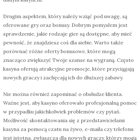
Drugim aspektem, który należy wziąć pod uwagę, są
oferowane gry oraz bonusy. Dobrym pomysłem jest
sprawdzenie, jakie rodzaje gier są dostępne, aby mieć
pewność, że znajdziesz coś dla siebie. Warto także
porównać różne oferty bonusowe, które mogą
znacząco zwiększyć Twoje szanse na wygraną. Często
kasyna oferują atrakcyjne promocje, które przyciągają
nowych graczy i zachęcają ich do dłuższej zabawy.
Nie można również zapominać o obsłudze klienta.
Ważne jest, aby kasyno oferowało profesjonalną pomoc
w przypadku jakichkolwiek problemów czy pytań.
Możliwość skontaktowania się z przedstawicielami
kasyna za pomocą czatu na żywo, e-maila czy telefonu
jest istotna, zwłaszcza dla nowych graczy, którzy mogą