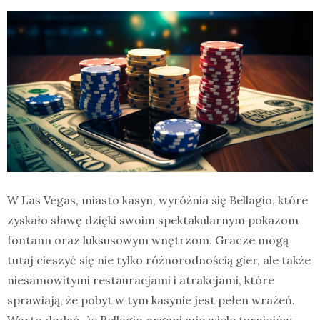
W Las Vegas, miasto kasyn, wyróżnia się Bellagio, które
zyskało sławę dzięki swoim spektakularnym pokazom
fontann oraz luksusowym wnętrzom. Gracze mogą
tutaj cieszyć się nie tylko różnorodnością gier, ale także
niesamowitymi restauracjami i atrakcjami, które
sprawiają, że pobyt w tym kasynie jest pełen wrażeń.
Warto dodać, że Bellagio organizuje wiele turniejów