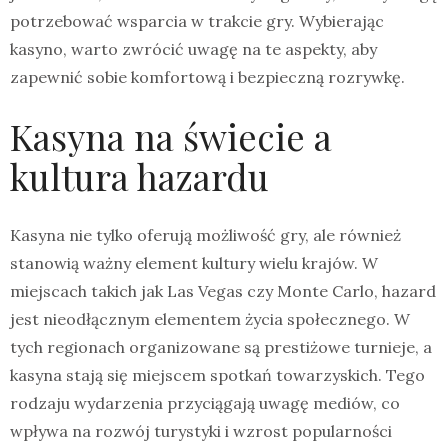
potrzebować wsparcia w trakcie gry. Wybierając
kasyno, warto zwrócić uwagę na te aspekty, aby
zapewnić sobie komfortową i bezpieczną rozrywkę.
Kasyna na świecie a
kultura hazardu
Kasyna nie tylko oferują możliwość gry, ale również
stanowią ważny element kultury wielu krajów. W
miejscach takich jak Las Vegas czy Monte Carlo, hazard
jest nieodłącznym elementem życia społecznego. W
tych regionach organizowane są prestiżowe turnieje, a
kasyna stają się miejscem spotkań towarzyskich. Tego
rodzaju wydarzenia przyciągają uwagę mediów, co
wpływa na rozwój turystyki i wzrost popularności