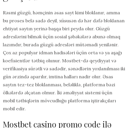
Rəsmi güzgü, həmçinin əsas sayt kimi bloklanır, amma
bu proses belə sadə deyil, xüsusən də hər dəfə bloklanan
ehtiyat saytın yerinə başqa biri peyda olur. Güzgü
adreslərini bilmək üçün sosial şəbəkələrə abunə olmaq
lazımdır, burada güzgü adresləri mütəmadi yenilənir.
Çox az populyar idman hadisələri üçün orta və ya aşağı
koefisientlər tətbiq olunur. Mostbet-də qeydiyyat və
verifikasiya sürətli və sadədir, sənədlərin yoxlanılması iki
gün ərzində aparılır, imtina halları nadir olur. Əsas
saytın tez-tez bloklanması, beləliklə, platforma bəzi
ölkələrdə əlçatan olmur. İki əməliyyat sistemi üçün
mobil tətbiqlərin mövcudluğu platforma iştirakçıları
mobil edir.
Mostbet casino promo code ilə