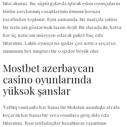
biləcəksiniz. Bu, süpürgələrdə iştirak edən oyunçuların
bütün xərclənmiş vəsaitlərinin ümumi hovuzu
tərəfindən toplanır. Eyni zamanda, bir matçda yalnız
bir nəticəni göstərmək lazım deyil. Bir davada iki, hətta
hər üç nəticəni müəyyən edərək paket baç edə
bilərsiniz. Lakin oyunçu nə qədər çox nəticə seçərsə,
minimum bet miqdarı bir o qədər böyük olur.
Mostbet azerbaycan
casino oyunlarında
yüksək şanslar
Tətbiq vasitəsilə hər hansı bir blokdan asanlıqla ətrafa
keçərək hər hansı bir yerə oyunlara giriş əldə edə
bilərsiniz. Bəzi istifadəçilər hesabların vəsaitinin