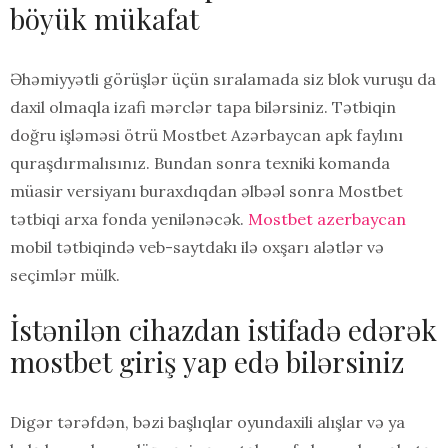
böyük mükafat
Əhəmiyyətli görüşlər üçün sıralamada siz blok vuruşu da
daxil olmaqla izafi mərclər tapa bilərsiniz. Tətbiqin
doğru işləməsi ötrü Mostbet Azərbaycan apk faylını
quraşdırmalısınız. Bundan sonra texniki komanda
müasir versiyanı buraxdıqdan əlbəəl sonra Mostbet
tətbiqi arxa fonda yenilənəcək.
Mostbet azerbaycan
mobil tətbiqində veb-saytdakı ilə oxşarı alətlər və
seçimlər mülk.
İstənilən cihazdan istifadə edərək
mostbet giriş yap edə bilərsiniz
Digər tərəfdən, bəzi başlıqlar oyundaxili alışlar və ya