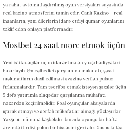
ya rahat avtomatlaşdırılmış oyun versiyaları sayəsində
real kazino atmosferini təmin edir. Canlı Kazino – real
insanların, yəni dilerlərin idarə etdiyi qumar oyunlarını
təklif edən onlayn platformadır.
Mostbet 24 saat mərc etmək üçün
Yeni istifadəçilər üçün idarəetmə ən yaxşı hədiyyələri
hazırlayıb. Ən cəlbedici qarşılanma mükafatı, şəxsi
məlumatların daxil edilməsi əvəzinə verilən pulsuz
fırlanmalardır. Tam təcrübə etmək istəyən şəxslər üçün
5 dəfə yatırımla əlaqədar qarşılanma mükafatı
nəzərdən keçirilməlidir. Fəal oyunçular aksiyalarda
iştirak etməyi və sərfəli mükafatlar almağı gözləyirlər.
Yaxşı bir nümunə kəşbəkdir, burada oyunçu bir həftə
ərzində itirdiyi pulun bir hissəsini geri alır. Xüsusilə fəal