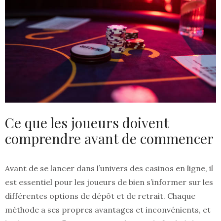
Ce que les joueurs doivent
comprendre avant de commencer
Avant de se lancer dans l’univers des casinos en ligne, il
est essentiel pour les joueurs de bien s’informer sur les
différentes options de dépôt et de retrait. Chaque
méthode a ses propres avantages et inconvénients, et