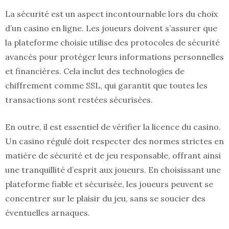
La sécurité est un aspect incontournable lors du choix
d’un casino en ligne. Les joueurs doivent s’assurer que
la plateforme choisie utilise des protocoles de sécurité
avancés pour protéger leurs informations personnelles
et financières. Cela inclut des technologies de
chiffrement comme SSL, qui garantit que toutes les
transactions sont restées sécurisées.
En outre, il est essentiel de vérifier la licence du casino.
Un casino régulé doit respecter des normes strictes en
matière de sécurité et de jeu responsable, offrant ainsi
une tranquillité d’esprit aux joueurs. En choisissant une
plateforme fiable et sécurisée, les joueurs peuvent se
concentrer sur le plaisir du jeu, sans se soucier des
éventuelles arnaques.