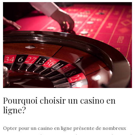
Pourquoi choisir un casino en
ligne?
Opter pour un casino en ligne présente de nombreux