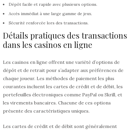
Dépôt facile et rapide avec plusieurs options.
Accès immédiat à une large gamme de jeux.
Sécurité renforcée lors des transactions.
Détails pratiques des transactions
dans les casinos en ligne
Les casinos en ligne offrent une variété d’options de
dépôt et de retrait pour s’adapter aux préférences de
chaque joueur. Les méthodes de paiement les plus
courantes incluent les cartes de crédit et de débit, les
portefeuilles électroniques comme PayPal ou Skrill, et
les virements bancaires. Chacune de ces options
présente des caractéristiques uniques.
Les cartes de crédit et de débit sont généralement