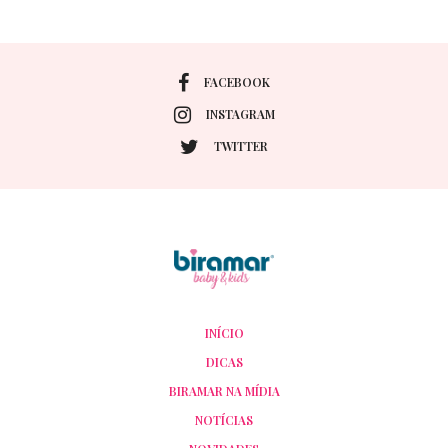
FACEBOOK
INSTAGRAM
TWITTER
INÍCIO
DICAS
BIRAMAR NA MÍDIA
NOTÍCIAS