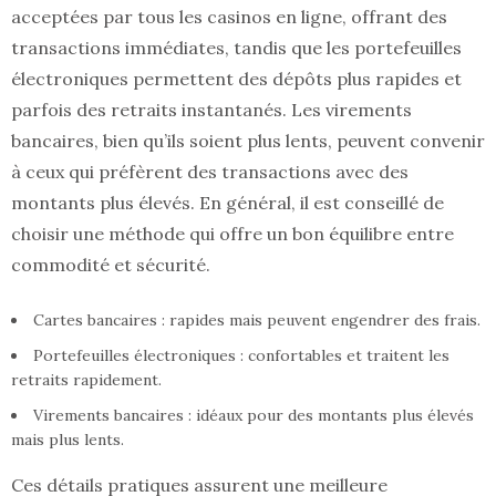
acceptées par tous les casinos en ligne, offrant des
transactions immédiates, tandis que les portefeuilles
électroniques permettent des dépôts plus rapides et
parfois des retraits instantanés. Les virements
bancaires, bien qu’ils soient plus lents, peuvent convenir
à ceux qui préfèrent des transactions avec des
montants plus élevés. En général, il est conseillé de
choisir une méthode qui offre un bon équilibre entre
commodité et sécurité.
Cartes bancaires : rapides mais peuvent engendrer des frais.
Portefeuilles électroniques : confortables et traitent les
retraits rapidement.
Virements bancaires : idéaux pour des montants plus élevés
mais plus lents.
Ces détails pratiques assurent une meilleure