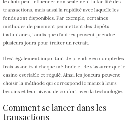
le choix peut influencer non seulement la facilité des
transactions, mais aussi la rapidité avec laquelle les
fonds sont disponibles. Par exemple, certaines
méthodes de paiement permettent des dépôts
instantanés, tandis que d’autres peuvent prendre
plusieurs jours pour traiter un retrait.
Il est également important de prendre en compte les
frais associés à chaque méthode et de s’assurer que le
casino est fiable et régulé. Ainsi, les joueurs peuvent
choisir la méthode qui correspond le mieux à leurs
besoins et leur niveau de confort avec la technologie.
Comment se lancer dans les
transactions