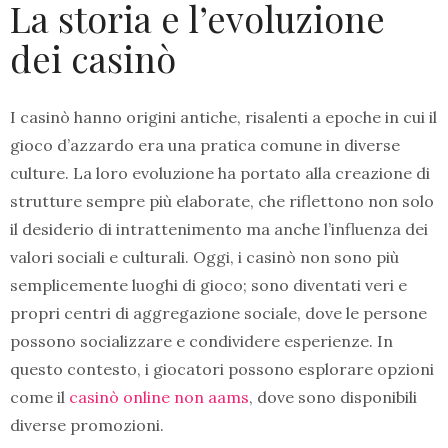
La storia e l’evoluzione
dei casinò
I casinò hanno origini antiche, risalenti a epoche in cui il
gioco d’azzardo era una pratica comune in diverse
culture. La loro evoluzione ha portato alla creazione di
strutture sempre più elaborate, che riflettono non solo
il desiderio di intrattenimento ma anche l’influenza dei
valori sociali e culturali. Oggi, i casinò non sono più
semplicemente luoghi di gioco; sono diventati veri e
propri centri di aggregazione sociale, dove le persone
possono socializzare e condividere esperienze. In
questo contesto, i giocatori possono esplorare opzioni
come il
casinò online non aams
, dove sono disponibili
diverse promozioni.