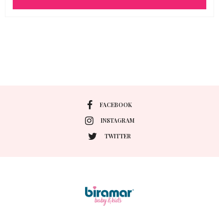
FACEBOOK
INSTAGRAM
TWITTER