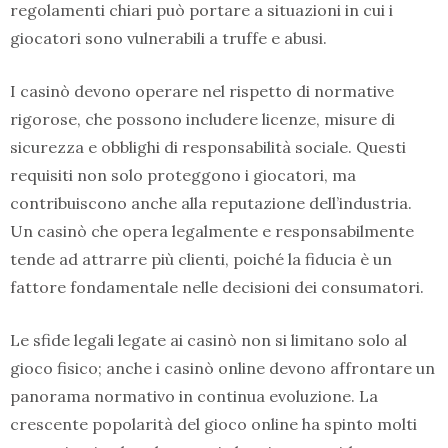
regolamenti chiari può portare a situazioni in cui i
giocatori sono vulnerabili a truffe e abusi.
I casinò devono operare nel rispetto di normative
rigorose, che possono includere licenze, misure di
sicurezza e obblighi di responsabilità sociale. Questi
requisiti non solo proteggono i giocatori, ma
contribuiscono anche alla reputazione dell’industria.
Un casinò che opera legalmente e responsabilmente
tende ad attrarre più clienti, poiché la fiducia è un
fattore fondamentale nelle decisioni dei consumatori.
Le sfide legali legate ai casinò non si limitano solo al
gioco fisico; anche i casinò online devono affrontare un
panorama normativo in continua evoluzione. La
crescente popolarità del gioco online ha spinto molti