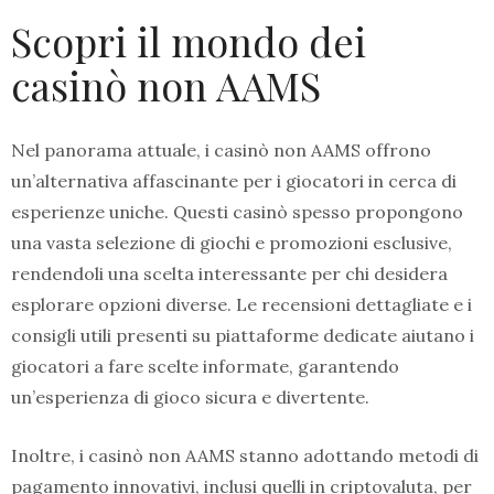
Scopri il mondo dei
casinò non AAMS
Nel panorama attuale, i casinò non AAMS offrono
un’alternativa affascinante per i giocatori in cerca di
esperienze uniche. Questi casinò spesso propongono
una vasta selezione di giochi e promozioni esclusive,
rendendoli una scelta interessante per chi desidera
esplorare opzioni diverse. Le recensioni dettagliate e i
consigli utili presenti su piattaforme dedicate aiutano i
giocatori a fare scelte informate, garantendo
un’esperienza di gioco sicura e divertente.
Inoltre, i casinò non AAMS stanno adottando metodi di
pagamento innovativi, inclusi quelli in criptovaluta, per