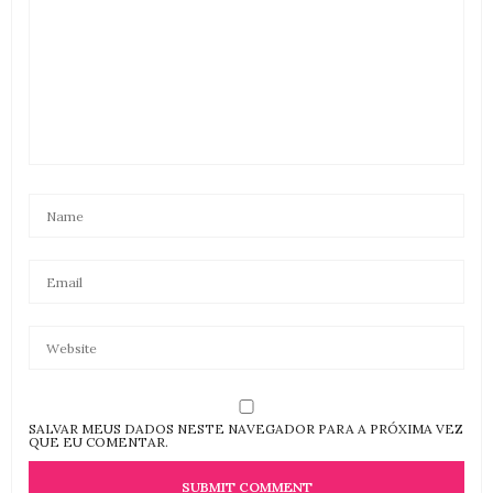
SALVAR MEUS DADOS NESTE NAVEGADOR PARA A PRÓXIMA VEZ
QUE EU COMENTAR.