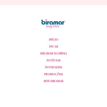
INÍCIO
DICAS
BIRAMAR NA MÍDIA
NOTÍCIAS
NOVIDADES
PROMOÇÕES
SITE BIRAMAR