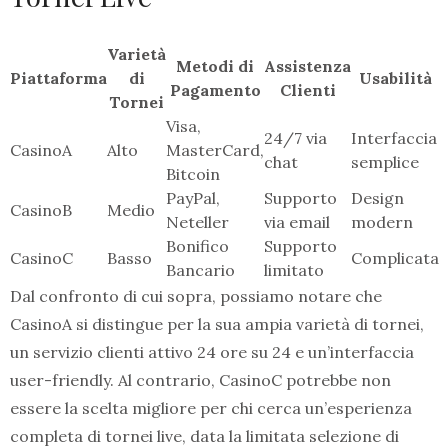
Varietà
Metodi di
Assistenza
Piattaforma
di
Usabilità
Pagamento
Clienti
Tornei
Visa,
24/7 via
Interfaccia
CasinoA
Alto
MasterCard,
chat
semplice
Bitcoin
PayPal,
Supporto
Design
CasinoB
Medio
Neteller
via email
modern
Bonifico
Supporto
CasinoC
Basso
Complicata
Bancario
limitato
Dal confronto di cui sopra, possiamo notare che
CasinoA si distingue per la sua ampia varietà di tornei,
un servizio clienti attivo 24 ore su 24 e un’interfaccia
user-friendly. Al contrario, CasinoC potrebbe non
essere la scelta migliore per chi cerca un’esperienza
completa di tornei live, data la limitata selezione di