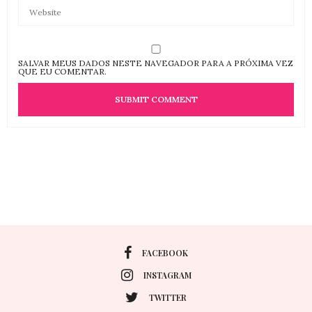
SALVAR MEUS DADOS NESTE NAVEGADOR PARA A PRÓXIMA VEZ
QUE EU COMENTAR.
FACEBOOK
INSTAGRAM
TWITTER