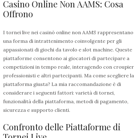
Casino Online Non AAMS: Cosa
Offrono
I tornei live nei casinò online non AAMS rappresentano
una forma di intrattenimento coinvolgente per gli
appassionati di giochi da tavolo e slot machine. Queste
piattaforme consentono ai giocatori di partecipare a
competizioni in tempo reale, interagendo con croupier
professionisti e altri partecipanti. Ma come scegliere la
piattaforma giusta? La mia raccomandazione è di
considerare i seguenti fattori: varietà di tornei,
funzionalità della piattaforma, metodi di pagamento,
sicurezza e supporto clienti.
Confronto delle Piattaforme di
Tornei Live