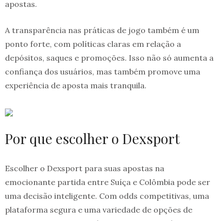
apostas.
A transparência nas práticas de jogo também é um
ponto forte, com políticas claras em relação a
depósitos, saques e promoções. Isso não só aumenta a
confiança dos usuários, mas também promove uma
experiência de aposta mais tranquila.
Por que escolher o Dexsport
Escolher o Dexsport para suas apostas na
emocionante partida entre Suíça e Colômbia pode ser
uma decisão inteligente. Com odds competitivas, uma
plataforma segura e uma variedade de opções de