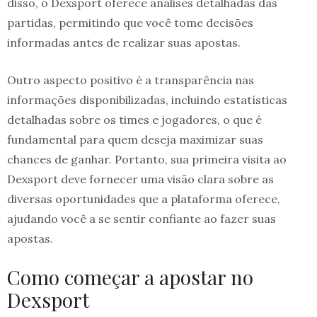
disso, o Dexsport oferece análises detalhadas das
partidas, permitindo que você tome decisões
informadas antes de realizar suas apostas.
Outro aspecto positivo é a transparência nas
informações disponibilizadas, incluindo estatísticas
detalhadas sobre os times e jogadores, o que é
fundamental para quem deseja maximizar suas
chances de ganhar. Portanto, sua primeira visita ao
Dexsport deve fornecer uma visão clara sobre as
diversas oportunidades que a plataforma oferece,
ajudando você a se sentir confiante ao fazer suas
apostas.
Como começar a apostar no
Dexsport