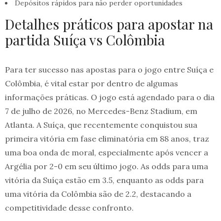
Depósitos rápidos para não perder oportunidades
Detalhes práticos para apostar na
partida Suíça vs Colômbia
Para ter sucesso nas apostas para o jogo entre Suíça e
Colômbia, é vital estar por dentro de algumas
informações práticas. O jogo está agendado para o dia
7 de julho de 2026, no Mercedes-Benz Stadium, em
Atlanta. A Suíça, que recentemente conquistou sua
primeira vitória em fase eliminatória em 88 anos, traz
uma boa onda de moral, especialmente após vencer a
Argélia por 2-0 em seu último jogo. As odds para uma
vitória da Suíça estão em 3.5, enquanto as odds para
uma vitória da Colômbia são de 2.2, destacando a
competitividade desse confronto.