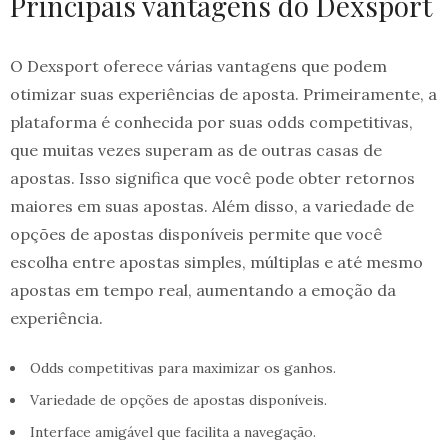
Principais vantagens do Dexsport
O Dexsport oferece várias vantagens que podem
otimizar suas experiências de aposta. Primeiramente, a
plataforma é conhecida por suas odds competitivas,
que muitas vezes superam as de outras casas de
apostas. Isso significa que você pode obter retornos
maiores em suas apostas. Além disso, a variedade de
opções de apostas disponíveis permite que você
escolha entre apostas simples, múltiplas e até mesmo
apostas em tempo real, aumentando a emoção da
experiência.
Odds competitivas para maximizar os ganhos.
Variedade de opções de apostas disponíveis.
Interface amigável que facilita a navegação.