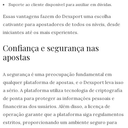
Suporte ao cliente disponível para auxiliar em dúvidas.
Essas vantagens fazem do Dexsport uma escolha
cativante para apostadores de todos os níveis, desde
iniciantes até os mais experientes.
Confiança e segurança nas
apostas
A segurança é uma preocupação fundamental em
qualquer plataforma de apostas, e o Dexsport leva isso
a sério. A plataforma utiliza tecnologia de criptografia
de ponta para proteger as informações pessoais e
financeiras dos usuários. Além disso, a licença de
operação garante que a plataforma siga regulamentos
estritos, proporcionando um ambiente seguro para