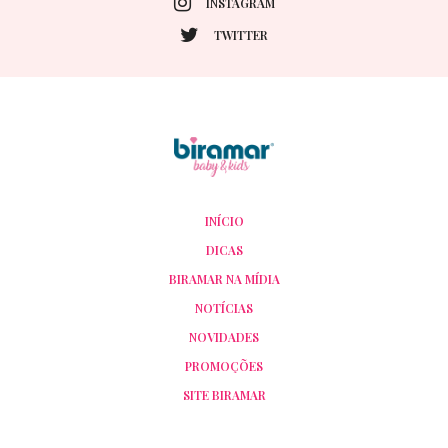
INSTAGRAM
TWITTER
INÍCIO
DICAS
BIRAMAR NA MÍDIA
NOTÍCIAS
NOVIDADES
PROMOÇÕES
SITE BIRAMAR