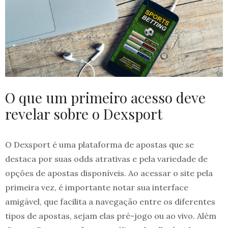
O que um primeiro acesso deve
revelar sobre o Dexsport
O Dexsport é uma plataforma de apostas que se
destaca por suas odds atrativas e pela variedade de
opções de apostas disponíveis. Ao acessar o site pela
primeira vez, é importante notar sua interface
amigável, que facilita a navegação entre os diferentes
tipos de apostas, sejam elas pré-jogo ou ao vivo. Além