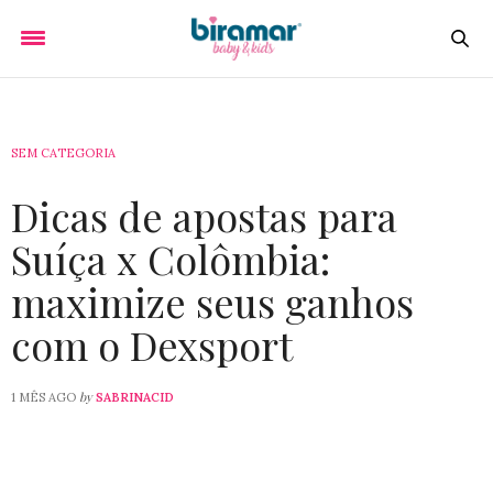
SEM CATEGORIA
Dicas de apostas para
Suíça x Colômbia:
maximize seus ganhos
com o Dexsport
by
1 MÊS AGO
SABRINACID