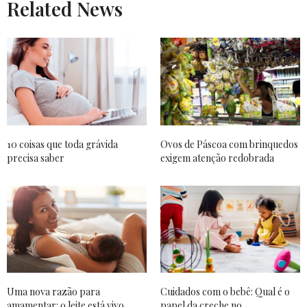
Related News
10 coisas que toda grávida
Ovos de Páscoa com brinquedos
precisa saber
exigem atenção redobrada
Uma nova razão para
Cuidados com o bebê: Qual é o
amamentar: o leite está vivo
papel da creche no