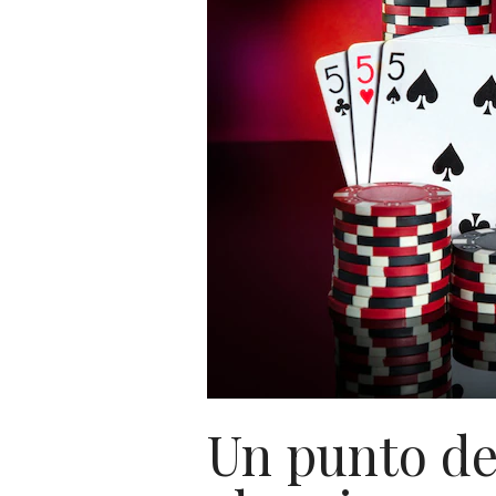
Un punto de