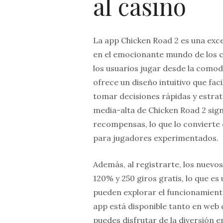
al casino
La app Chicken Road 2 es una exc
en el emocionante mundo de los ca
los usuarios jugar desde la comod
ofrece un diseño intuitivo que faci
tomar decisiones rápidas y estrat
media-alta de Chicken Road 2 sig
recompensas, lo que lo convierte
para jugadores experimentados.
Además, al registrarte, los nuevo
120% y 250 giros gratis, lo que e
pueden explorar el funcionamiento 
app está disponible tanto en web 
puedes disfrutar de la diversión e