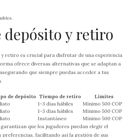
ibles.
 depósito y retiro
y retiro es crucial para disfrutar de una experiencia
aforma ofrece diversas alternativas que se adaptan a
, asegurando que siempre puedas acceder a tus
.
po de depósito
Tiempo de retiro
Límites
iato
1-3 días hábiles
Mínimo 500 COP
iato
1-3 días hábiles
Mínimo 500 COP
iato
Instantáneo
Mínimo 500 COP
 garantizan que los jugadores puedan elegir el
preferencias, facilitando así la gestión de sus