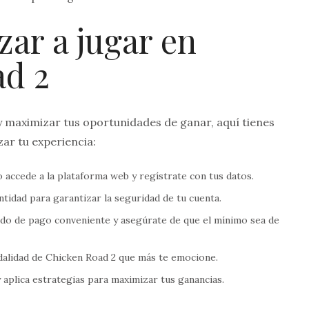
ar a jugar en
ad 2
y maximizar tus oportunidades de ganar, aquí tienes
ar tu experiencia:
 accede a la plataforma web y regístrate con tus datos.
tidad para garantizar la seguridad de tu cuenta.
do de pago conveniente y asegúrate de que el mínimo sea de
alidad de Chicken Road 2 que más te emocione.
 y aplica estrategias para maximizar tus ganancias.