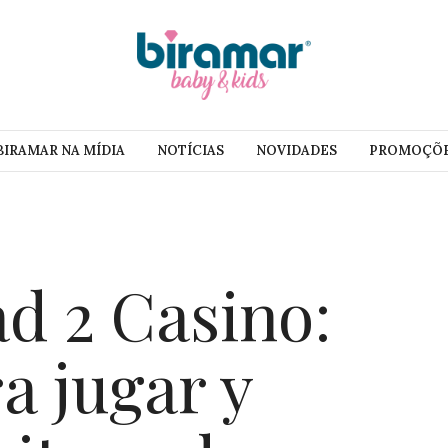
BIRAMAR NA MÍDIA
NOTÍCIAS
NOVIDADES
PROMOÇÕ
d 2 Casino:
a jugar y