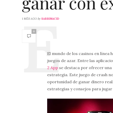
ganar con éx
by
1 MÊS AGO
SABRINACID
0
El mundo de los casinos en línea 
juegos de azar. Entre las aplicac
2 App
se destaca por ofrecer una 
estrategia. Este juego de crash no
oportunidad de ganar dinero real.
estrategias y consejos para jugar 