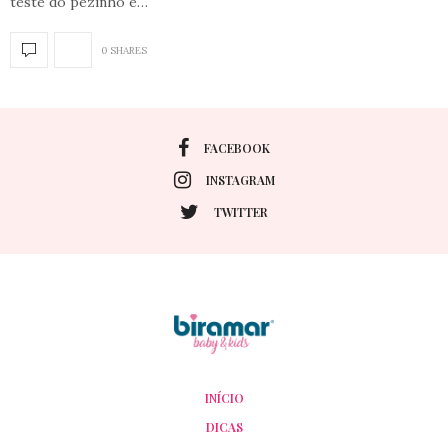
teste do pezinho é…
0 SHARES
FACEBOOK
INSTAGRAM
TWITTER
INÍCIO
DICAS